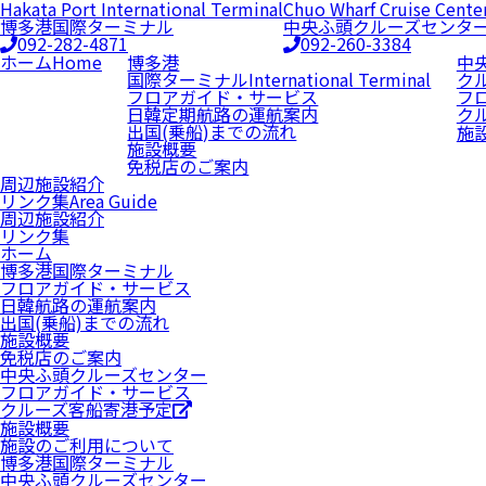
Hakata Port International Terminal
Chuo Wharf Cruise Cente
博多港国際ターミナル
中央ふ頭クルーズセンタ
092-282-4871
092-260-3384
ホーム
Home
博多港
中
国際ターミナル
International Terminal
ク
フロアガイド・サービス
フ
日韓定期航路の運航案内
ク
出国(乗船)までの流れ
施
施設概要
免税店のご案内
周辺施設紹介
リンク集
Area Guide
周辺施設紹介
リンク集
ホーム
博多港国際ターミナル
フロアガイド・サービス
日韓航路の運航案内
出国(乗船)までの流れ
施設概要
免税店のご案内
中央ふ頭クルーズセンター
フロアガイド・サービス
クルーズ客船寄港予定
施設概要
施設のご利用について
博多港国際ターミナル
中央ふ頭クルーズセンター