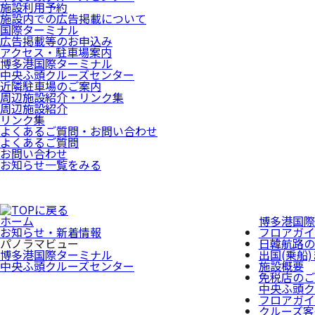
施設利用予約
施設内での広告掲載について
国際ターミナル
広告掲載等のお申込み
アクセス・駐車場案内
博多港国際ターミナル
中央ふ頭クルーズセンター
近隣駐車場のご案内
周辺施設紹介・リンク集
周辺施設紹介
リンク集
よくあるご質問・お問い合わせ
よくあるご質問
お問い合わせ
お知らせ一覧をみる
ホーム
博多港国際
お知らせ・新着情報
フロアガイ
パノラマビュー
日韓航路の
博多港国際ターミナル
出国(乗船
中央ふ頭クルーズセンター
施設概要
免税店のご
中央ふ頭ク
フロアガイ
クルーズ客