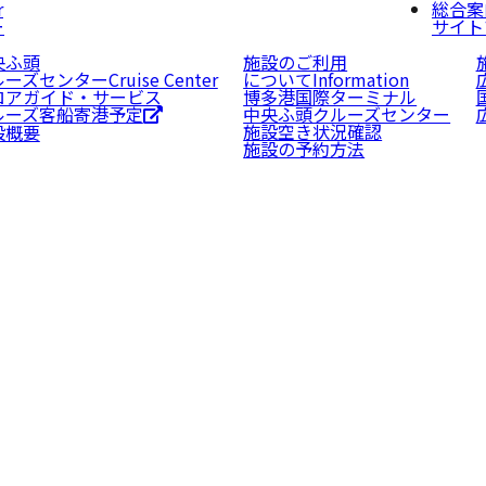
r
総合案
ー
サイ
央ふ頭
施設のご利用
ルーズセンター
Cruise Center
について
Information
ロアガイド・サービス
博多港国際ターミナル
ルーズ客船寄港予定
中央ふ頭クルーズセンター
施設空き状況確認
設概要
施設の予約方法