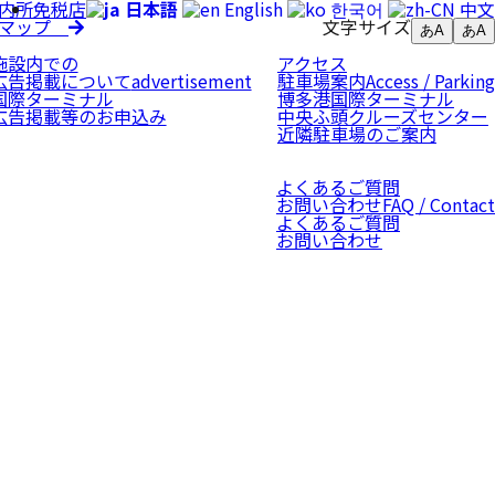
内所
免税店
日本語
English
한국어
中文
トマップ
文字サイズ
あA
あA
施設内での
アクセス
広告掲載について
advertisement
駐車場案内
Access / Parking
国際ターミナル
博多港国際ターミナル
広告掲載等のお申込み
中央ふ頭クルーズセンター
近隣駐車場のご案内
よくあるご質問
お問い合わせ
FAQ / Contact
よくあるご質問
お問い合わせ